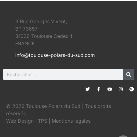
3 Rue Georges Vivent,
BP 73657
31036 Toulouse Cedex 1
FRANCE
info@toulouse-polars-du-sud.com
© 2026 Toulouse Polars du Sud | Tous droits
réservés
Web Design :
TPS
|
Mentions légales