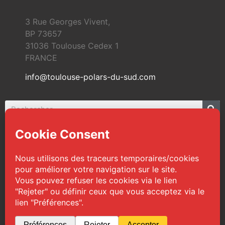
3 Rue Georges Vivent,
BP 73657
31036 Toulouse Cedex 1
FRANCE
info@toulouse-polars-du-sud.com
© 2026 Toulouse Polars du Sud | Tous droits
réservés
Web Design :
TPS
|
Mentions légales