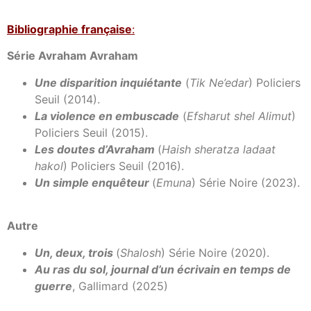
Bibl
iographie française
:
Série Avraham Avraham
Une disparition inquiétante
(
Tik Ne’edar
) Policiers
Seuil (2014).
La violence en embuscade
(
Efsharut shel Alimut
)
Policiers Seuil (2015).
Les doutes d’Avraham
(
Haish sheratza ladaat
hakol
) Policiers Seuil (2016).
Un simple enquêteur
(
Emuna
) Série Noire (2023).
Autre
Un, deux, trois
(
Shalosh
) Série Noire (2020).
Au ras du sol, journal d’un écrivain en temps de
guerre
, Gallimard (2025)