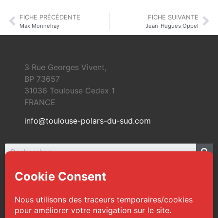
FICHE PRÉCÉDENTE
FICHE SUIVANTE
Max Monnehay
Jean-Hugues Oppel
3 Rue Georges Vivent,
BP 73657
31036 Toulouse Cedex 1
FRANCE
info@toulouse-polars-du-sud.com
© 2026 Toulouse Polars du Sud | Tous droits
réservés