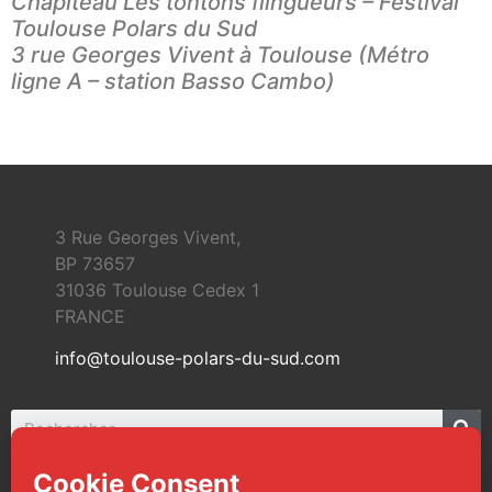
Chapiteau Les tontons flingueurs
– Festival
Toulouse Polars du Sud
3 rue Georges Vivent à Toulouse (Métro
ligne A – station Basso Cambo)
3 Rue Georges Vivent,
BP 73657
31036 Toulouse Cedex 1
FRANCE
info@toulouse-polars-du-sud.com