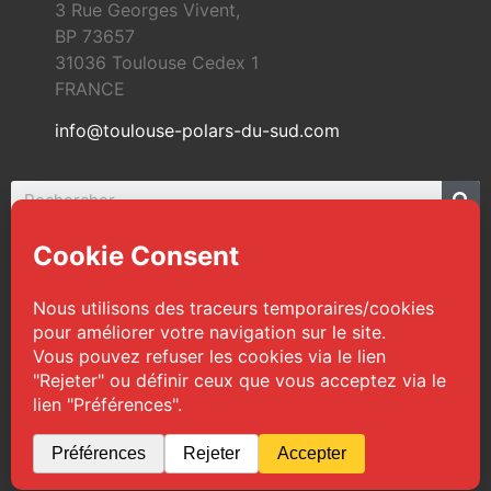
3 Rue Georges Vivent,
BP 73657
31036 Toulouse Cedex 1
FRANCE
info@toulouse-polars-du-sud.com
© 2026 Toulouse Polars du Sud | Tous droits
réservés
Web Design :
TPS
|
Mentions légales