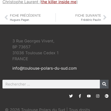
Christophe Laurent (
the killer inside me
)
FICHE PRÉCÉDENTE
FICHE SUIVANTE
Hugues Pagan
Frédéric Paulin
3 Rue Georges Vivent,
BP 73657
31036 Toulouse Cedex 1
FRANCE
info@toulouse-polars-du-sud.com
© 2026 Toulouse Polars du Sud | Tous droits