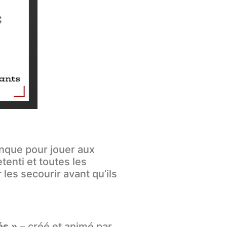
nque pour jouer aux
tenti et toutes les
les secourir avant qu’ils
és »
– créé et animé par