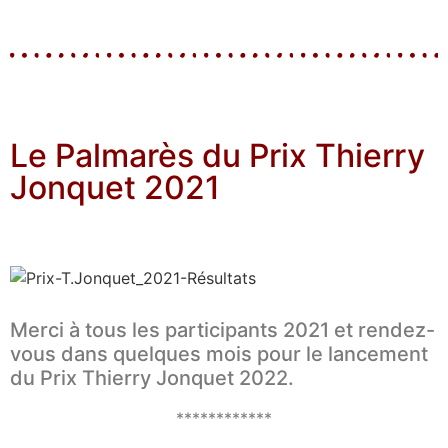
Le Palmarès du Prix Thierry
Jonquet 2021
Merci à tous les participants 2021 et rendez-
vous dans quelques mois pour le lancement
du Prix Thierry Jonquet 2022.
************