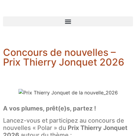
Concours de nouvelles –
Prix Thierry Jonquet 2026
A vos plumes, prêt(e)s, partez !
Lancez-vous et participez au concours de
nouvelles « Polar » du
Prix Thierry Jonquet
2026
autour du thème :