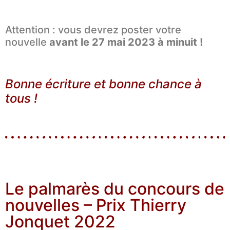
Attention : vous devrez poster votre
nouvelle
avant le 27 mai 2023 à minuit !
Bonne écriture et bonne chance à
tous !
Le palmarès du concours de
nouvelles – Prix Thierry
Jonquet 2022