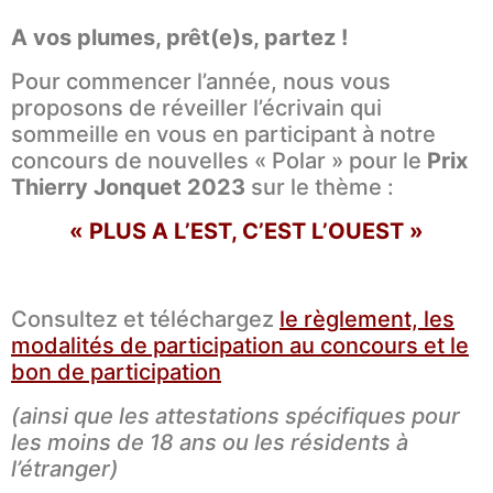
A vos plumes, prêt(e)s, partez !
Pour commencer l’année, nous vous
proposons de réveiller l’écrivain qui
sommeille en vous en participant à notre
concours de nouvelles « Polar » pour le
Prix
Thierry Jonquet 2023
sur le thème :
« PLUS A L’EST, C’EST L’OUEST »
Consultez et téléchargez
le règlement,
les
modalités de participation au concours et le
bon de participation
(ainsi que les attestations spécifiques pour
les moins de 18 ans ou les résidents à
l’étranger)