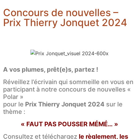
Concours de nouvelles –
Prix Thierry Jonquet 2024
A vos plumes, prêt(e)s, partez !
Réveillez l’écrivain qui sommeille en vous en
participant à notre concours de nouvelles «
Polar »
pour le
Prix Thierry Jonquet 2024
sur le
thème :
« FAUT PAS POUSSER MÉMÉ… »
Consultez et téléchargez
le règlement, les