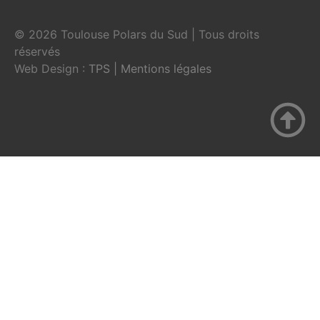
© 2026 Toulouse Polars du Sud | Tous droits
réservés
Web Design :
TPS
|
Mentions légales