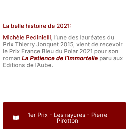
La belle histoire de 2021:
Michèle Pedinielli
, l’une des lauréates du
Prix Thierry Jonquet 2015, vient de recevoir
le Prix France Bleu du Polar 2021 pour son
roman
La Patience de l’Immortelle
paru aux
Editions de l’Aube.
1er Prix - Les rayures - Pierre
Pirotton