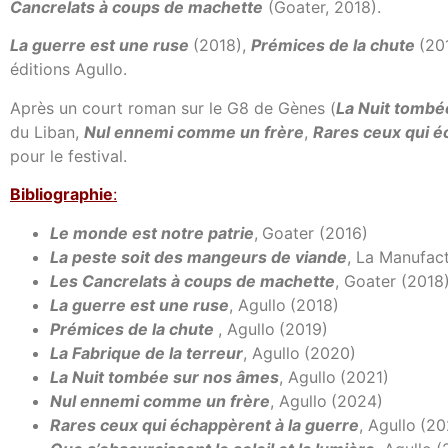
Cancrelats à coups de machette
(Goater, 2018).
La guerre est une ruse
(2018),
Prémices de la chute
(20
éditions Agullo.
Après un court roman sur le G8 de Gènes (
La Nuit tombé
du Liban,
Nul ennemi comme un frère
,
Rares ceux qui é
pour le festival.
Bibl
iographie
:
Le monde est notre patrie
,
Goater (2016)
La peste soit des mangeurs de viande
, La Manufact
Les Cancrelats à coups de machette
, Goater (2018
La guerre est une ruse
, Agullo
(2018)
Prémices de la chute
, Agullo
(2019)
La Fabrique de la terreur
, Agullo
(2020)
La Nuit tombée sur nos âmes
, Agullo
(2021)
Nul ennemi comme un frère
, Agullo
(2024)
Rares ceux qui échappèrent à la guerre
, Agullo
(20