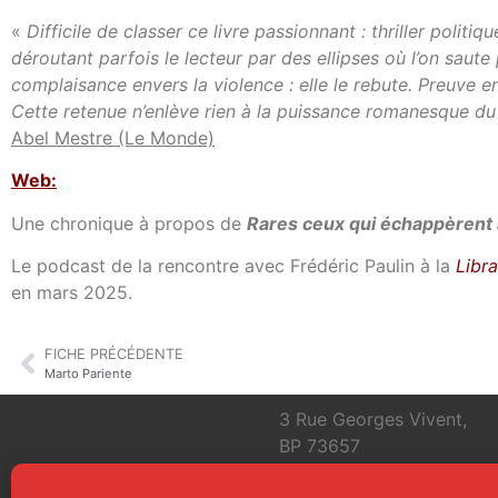
«
Difficile de classer ce livre passionnant : thriller poli
déroutant parfois le lecteur par des ellipses où l’on saute
complaisance envers la violence : elle le rebute. Preuve en
Cette retenue n’enlève rien à la puissance romanesque du l
Abel Mestre (Le Monde)
Web:
Une chronique à propos de
Rares ceux qui échappèrent 
Le podcast de la rencontre avec Frédéric Paulin à la
Libr
en mars 2025.
FICHE PRÉCÉDENTE
Marto Pariente
3 Rue Georges Vivent,
BP 73657
31036 Toulouse Cedex 1