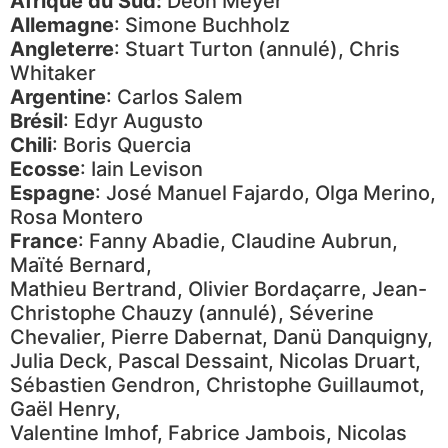
Afrique du Sud:
Deon Meyer
Allemagne
: Simone Buchholz
Angleterre
: Stuart Turton (annulé), Chris
Whitaker
Argentine
: Carlos Salem
Brésil
: Edyr Augusto
Chili
: Boris Quercia
Ecosse
: Iain Levison
Espagne
: José Manuel Fajardo, Olga Merino,
Rosa Montero
France
: Fanny Abadie, Claudine Aubrun,
Maïté Bernard,
Mathieu Bertrand, Olivier Bordaçarre, Jean-
Christophe Chauzy (annulé), Séverine
Chevalier, Pierre Dabernat, Danü Danquigny,
Julia Deck, Pascal Dessaint, Nicolas Druart,
Sébastien Gendron, Christophe Guillaumot,
Gaël Henry,
Valentine Imhof, Fabrice Jambois, Nicolas