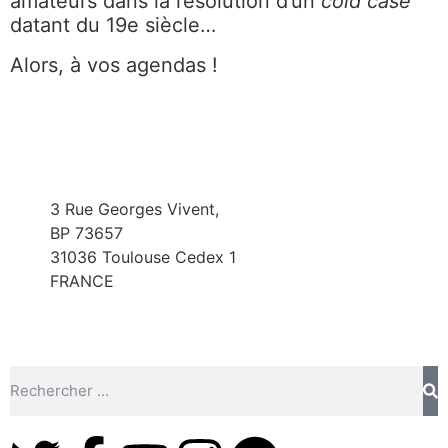
amateurs dans la résolution d’un
cold case
datant du 19e siècle…
Alors, à vos agendas !
3 Rue Georges Vivent,
BP 73657
31036 Toulouse Cedex 1
FRANCE
info@toulouse-polars-du-sud.com