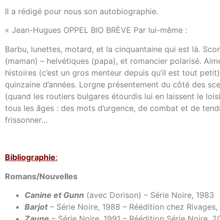
Il a rédigé pour nous son autobiographie.
« Jean-Hugues OPPEL BIO BRÈVE Par lui-même :
Barbu, lunettes, motard, et la cinquantaine qui est là. Sc
(maman) – helvétiques (papa), et romancier polarisé. Aime l
histoires (c’est un gros menteur depuis qu’il est tout pet
quinzaine d’années. Lorgne présentement du côté des scenari
(quand les routiers bulgares étourdis lui en laissent le lois
tous les âges : des mots d’urgence, de combat et de tendres
frissonner…
Bibl
iographie
:
Romans/Nouvelles
Canine et Gunn
(avec Dorison) – Série Noire, 1983
Barjot
– Série Noire, 1988 – Réédition chez Rivages,
Zaune
– Série Noire, 1991 – Réédition Série Noire, 