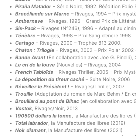
Piraña Matador
– Série Noire, 1992. Réédition Folio 
Brocéliande sur Marne
– Rivages, 1994 – Prix mystè
Ambernave
– Rivages, 1995 – Grand Prix de Littérat
Six-Pack
– Rivages (N°246), 1996 – Adapté au ciném
Ténèbre
– Rivages, 1998 – Prix Sang d’encre 1998
Cartago
– Rivages, 2000 – Trophée 813 2000.
Chaton : Trilogie
– Rivages, 2002 – Prix Polar 2002 
Bande Avant
(En collaboration avec Joe G. Pinelli),
Le cri de la louve
(Nouvelles) – Rivages, 2004
French Tabloïds
– Rivages Thriller, 2005 – Prix Myst
La déposition du tireur caché
– Suite Noire, 2006
Réveillez le Président !
– Rivages/Thriller, 2007
Trouille
(Adaptation du roman de Marc Behm / En col
Brouillard au pont de Bihac
(en collaboration avec 
Vostok
, Rivages/Noir, 2013
190500 dollars la tonne
, la Manufacture des libres 
Total labrador
, la Manufacture des libres (2019)
Noir diamant
, la Manufacture des libres (2021)