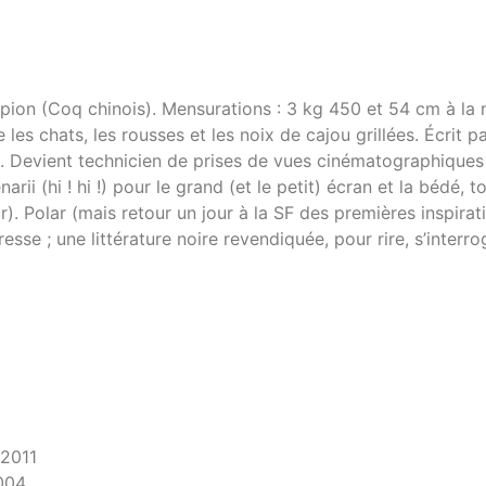
orpion (Coq chinois). Mensurations : 3 kg 450 et 54 cm à la
es chats, les rousses et les noix de cajou grillées. Écrit p
it). Devient technicien de prises de vues cinématographiques
i (hi ! hi !) pour le grand (et le petit) écran et la bédé, t
ir). Polar (mais retour un jour à la SF des premières inspirat
se ; une littérature noire revendiquée, pour rire, s’interrog
 2011
2004