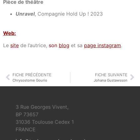
Pièce de théâtre
Unravel
, Compagnie Hold Up ! 2023
Web:
Le
site
de l’autrice,
son
blog
et sa
page instagram
.
FICHE PRÉCÉDENTE
FICHE SUIVANTE
Chrysostome Gourio
Johana Gustawsson
3 Rue Georges Vivent,
BP 73657
31036 Toulouse Cedex 1
FRANCE