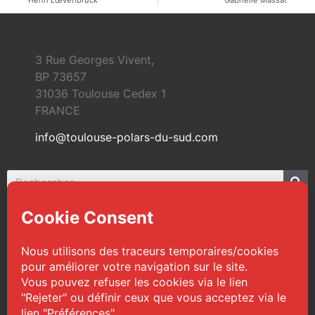
Henri Lœvenbruck
Gabrielle Massat
3 Rue Georges Vivent,
BP 73657
31036 Toulouse Cedex 1
FRANCE
info@toulouse-polars-du-sud.com
© 2026 Toulouse Polars du Sud | Tous droits
réservés
Web Design :
TPS
|
Mentions légales