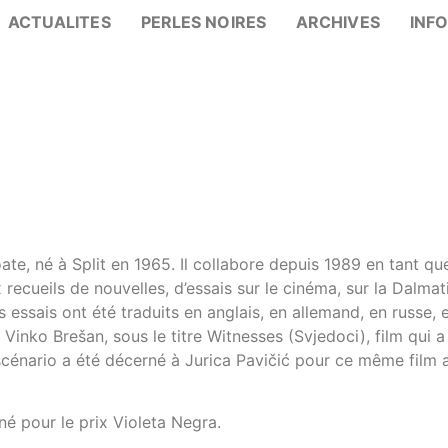
ACTUALITES
PERLES NOIRES
ARCHIVES
INF
oate, né à Split en 1965. Il collabore depuis 1989 en tant q
x recueils de nouvelles, d’essais sur le cinéma, sur la Dalm
essais ont été traduits en anglais, en allemand, en russe, e
inko Brešan, sous le titre Witnesses (Svjedoci), film qui
r scénario a été décerné à Jurica Pavičić pour ce même film 
né pour le prix Violeta Negra.