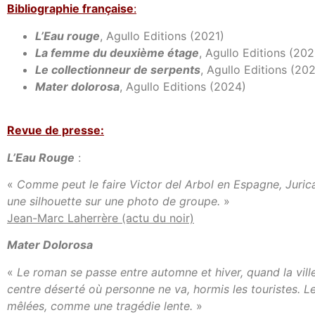
Bibl
iographie française
:
L’Eau rouge
, Agullo Editions (2021)
La femme du deuxième étage
, Agullo Editions (202
Le collectionneur de serpents
, Agullo Editions (20
Mater dolorosa
, Agullo Editions (2024)
Revue de presse:
L’Eau Rouge
:
«
Comme peut le faire Victor del Arbol en Espagne, Jurica
une silhouette sur une photo de groupe.
»
Jean-Marc Laherrère (actu du noir)
Mater Dolorosa
«
Le roman se passe entre automne et hiver, quand la ville 
centre déserté où personne ne va, hormis les touristes. L
mêlées, comme une tragédie lente.
»