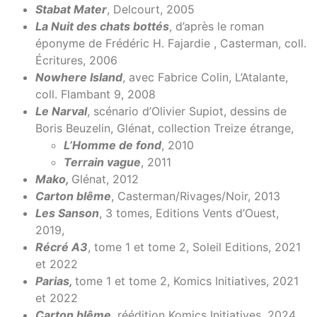
Stabat Mater
, Delcourt, 2005
La Nuit des chats bottés
, d’après le roman
éponyme de Frédéric H. Fajardie , Casterman, coll.
Écritures, 2006
Nowhere Island
, avec Fabrice Colin, L’Atalante,
coll. Flambant 9, 2008
Le Narval
, scénario d’Olivier Supiot, dessins de
Boris Beuzelin, Glénat, collection Treize étrange,
L’Homme de fond
, 2010
Terrain vague
, 2011
Mako,
Glénat, 2012
Carton blême
, Casterman/Rivages/Noir, 2013
Les Sanson
, 3 tomes, Editions Vents d’Ouest,
2019,
Récré A3
, tome 1 et tome 2, Soleil Editions, 2021
et 2022
Parias,
tome 1 et tome 2, Komics Initiatives, 2021
et 2022
Carton blême
, réédition Komics Initiatives, 2024