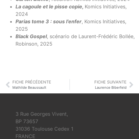
La cagoule et le pisse copie,
Komics Initiatives,
2024
Parias tome 3 : sous l’enfer
, Komics Initiatives,
2025
Black Gospel
, scénario de Laurent-Frédéric Bollée,
Robinson, 2025
FICHE PRÉCÉDENTE
FICHE SUIVANTE
Mathilde Beaussault
Laurence Biberfeld
3 Rue Georges Vivent,
BP 73657
31036 Toulouse Cedex 1
FRANCE