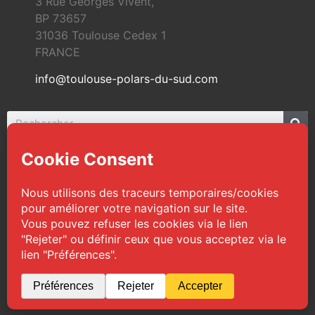
3 Rue Georges Vivent,
BP 73657
31036 Toulouse Cedex 1
FRANCE
info@toulouse-polars-du-sud.com
© 2026 Toulouse Polars du Sud | Tous droits
réservés
Web Design :
TPS
|
Mentions légales