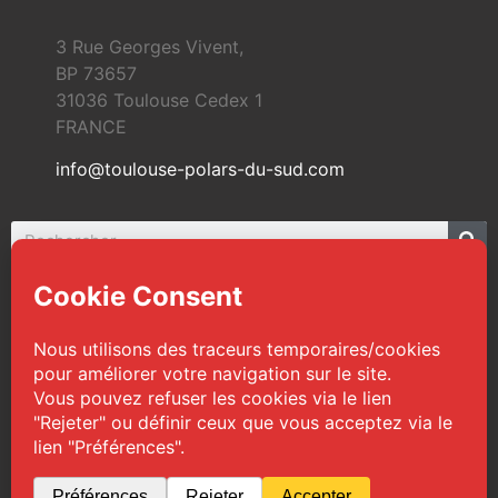
3 Rue Georges Vivent,
BP 73657
31036 Toulouse Cedex 1
FRANCE
info@toulouse-polars-du-sud.com
© 2026 Toulouse Polars du Sud | Tous droits
réservés
Web Design :
TPS
|
Mentions légales