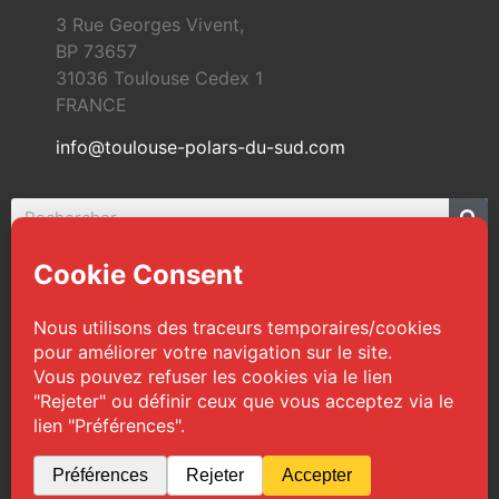
3 Rue Georges Vivent,
BP 73657
31036 Toulouse Cedex 1
FRANCE
info@toulouse-polars-du-sud.com
© 2026 Toulouse Polars du Sud | Tous droits
réservés
Web Design :
TPS
|
Mentions légales