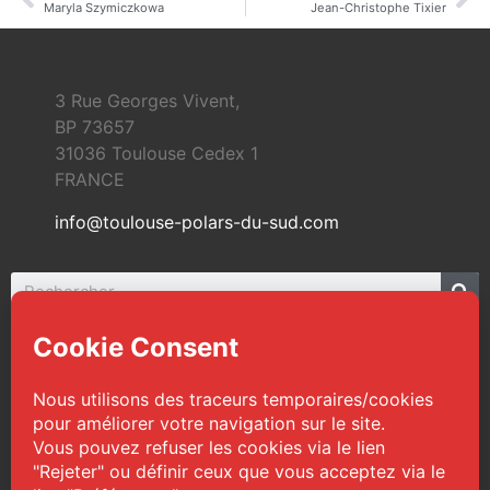
Maryla Szymiczkowa
Jean-Christophe Tixier
3 Rue Georges Vivent,
BP 73657
31036 Toulouse Cedex 1
FRANCE
info@toulouse-polars-du-sud.com
© 2026 Toulouse Polars du Sud | Tous droits
réservés
Web Design :
TPS
|
Mentions légales