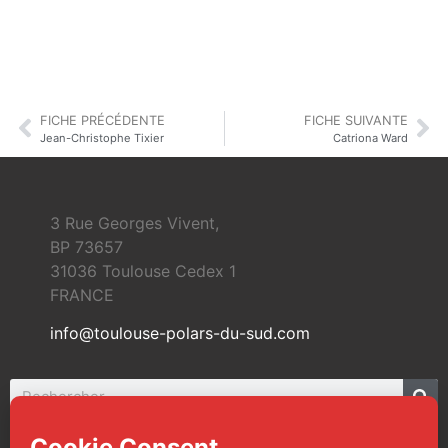
FICHE PRÉCÉDENTE
FICHE SUIVANTE
Jean-Christophe Tixier
Catriona Ward
3 Rue Georges Vivent,
BP 73657
31036 Toulouse Cedex 1
FRANCE
info@toulouse-polars-du-sud.com