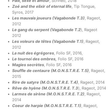
Paix, sexe et amour
, Scrinéo, 2018
Zoé and the elixir of eternal life
, Tip Tongue,
Syros, 2017
Les mauvais joueurs (Vagabonde T.3)
, Rageot,
2012
Le gang du serpent (Vagabonde T.2
), Rageot
2012
Les voleurs de têtes (Vagabonde T.1)
, Rageot,
2012
La nuit des égrégores
, Folio SF, 2016,
Le tournoi des ombres,
Folio SF, 2016
Magies secrètes
, Folio SF, 2016
Souffle de centaure (M.O.N.S.T.R.E. T.5)
, Rageot,
2015
Rire de satyre (M.O.N.S.T.R.E. T.4)
, Rageot, 2014
Rêve de hyène (M.O.N.S.T.R.E. T.3
), Rageot, 2014
Larmes de sirène (M.O.N.S.T.R.E. T.2)
, Rageot,
2014
Coeur de harpie (M.O.N.S.T.R.E. T.1)
, Rageot,