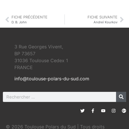
FICHE PRÉCÉDENTE
FICHE SUIVANTE
D. B. John
Andreï Kourkov
3 Rue Georges Vivent,
BP 73657
31036 Toulouse Cedex 1
FRANCE
info@toulouse-polars-du-sud.com
© 2026 Toulouse Polars du Sud | Tous droits