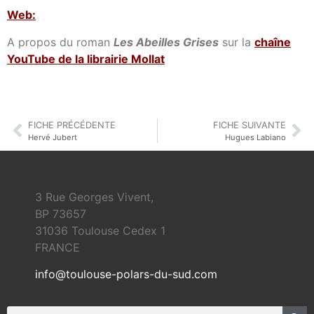
Web:
A propos du roman
Les Abeilles Grises
sur la
chaîne
YouTube de la librairie Mollat
FICHE PRÉCÉDENTE
FICHE SUIVANTE
Hervé Jubert
Hugues Labiano
3 Rue Georges Vivent,
BP 73657
31036 Toulouse Cedex 1
FRANCE
info@toulouse-polars-du-sud.com