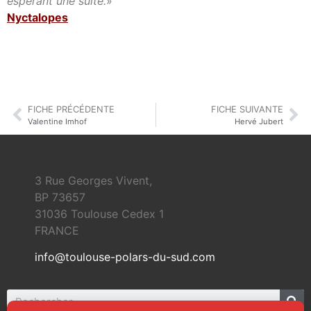
espérant une suite.
»
Nyctalopes
FICHE PRÉCÉDENTE
FICHE SUIVANTE
Valentine Imhof
Hervé Jubert
3 Rue Georges Vivent,
BP 73657
31036 Toulouse Cedex 1
FRANCE
info@toulouse-polars-du-sud.com