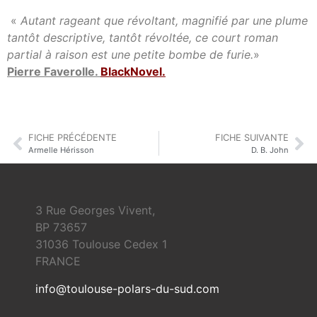
«
Autant rageant que révoltant, magnifié par une plume
tantôt descriptive, tantôt révoltée, ce court roman
partial à raison est une petite bombe de furie.
»
Pierre Faverolle.
BlackNovel
.
FICHE PRÉCÉDENTE
FICHE SUIVANTE
Armelle Hérisson
D. B. John
3 Rue Georges Vivent,
BP 73657
31036 Toulouse Cedex 1
FRANCE
info@toulouse-polars-du-sud.com