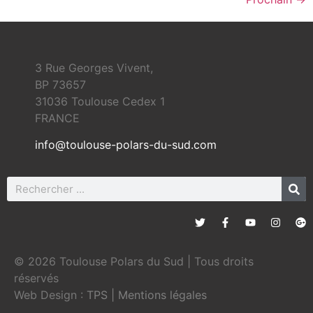
3 Rue Georges Vivent,
BP 73657
31036 Toulouse Cedex 1
FRANCE
info@toulouse-polars-du-sud.com
© 2026 Toulouse Polars du Sud | Tous droits
réservés
Web Design :
TPS
|
Mentions légales