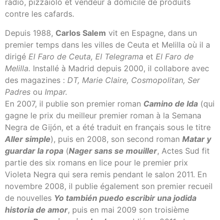
radio, pizzaïolo et vendeur à domicile de produits
contre les cafards.
Depuis 1988,
Carlos Salem
vit en Espagne, dans un
premier temps dans les villes de Ceuta et Melilla où il a
dirigé
El Faro de Ceuta, El Telegrama
et
El Faro de
Melilla.
Installé à Madrid depuis 2000, il collabore avec
des magazines :
DT, Marie Claire, Cosmopolitan, Ser
Padres
ou
Impar.
En 2007, il publie son premier roman
Camino de Ida
(qui
gagne le prix du meilleur premier roman à la Semana
Negra de Gijón, et a été traduit en français sous le titre
Aller simple
), puis en 2008, son second roman
Matar y
guardar la ropa
(
Nager sans se mouiller
, Actes Sud fit
partie des six romans en lice pour le premier prix
Violeta Negra qui sera remis pendant le salon 2011. En
novembre 2008, il publie également son premier recueil
de nouvelles
Yo también puedo escribir una jodida
historia de amor
, puis en mai 2009 son troisième