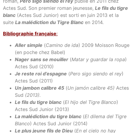
roman,
Pero sigo siendo el rey
publié en 2011 chez
Actes Sud. Son premier roman jeunesse,
Le fils du tigre
blanc
(Actes Sud Junior) est sorti en juin 2013 et la
suite
La malédiction du Tigre Blanc
en 2014.
Bibl
iographie française
:
Aller simple
(
Camino de ida
) 2009 Moisson Rouge
(en poche chez Babel)
Nager sans se mouiller
(
Matar y guardar la ropa
)
Actes Sud (2010)
Je reste roi d’espagne
(
Pero sigo siendo el rey
)
Actes Sud (2011)
Un jambon calibre 45
(
Un jamón calibre 45)
Actes
Sud
(2013).
Le fils du tigre blanc
(
El hijo del Tigre Blanco
)
Actes Sud Junior (2013)
La malédiction du tigre blanc
(
El dilema del Tigre
Blanco
) Actes Sud Junior (2014)
Le plus jeune fils de Dieu
(
En el cielo no hay