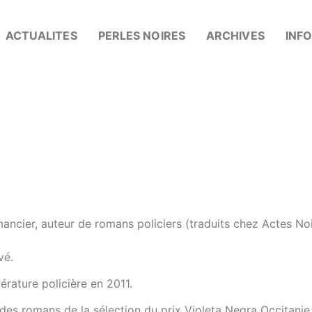
ACTUALITES
PERLES NOIRES
ARCHIVES
INF
mancier, auteur de romans policiers (traduits chez Actes Noi
vé.
érature policière en 2011.
e des romans de la sélection du prix Violeta Negra Occitanie 