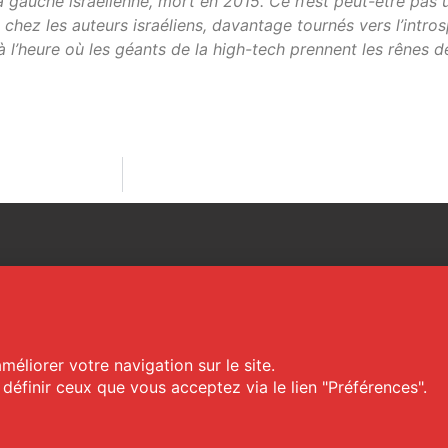
 la gauche israélienne, mort en 2015. Ce n’est peut-être pas
chez les auteurs israéliens, davantage tournés vers l’intro
à l’heure où les géants de la high-tech prennent les rênes de
-sud.com