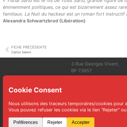
«
Yishaï Sarid est le fils de Yossi Sarid, grande figure de
éminemment politiques, ce qui est bizarrement assez rare 
familiaux. La Nuit du hackeur est un roman fort instructif 
Alexandra Schwartzbrod (Libération)
FICHE PRÉCÉDENTE
Carlos Salem
3 Rue Georges Vivent,
BP 73657
31036 Toulouse Cedex 1
FRANCE
info@toulouse-polars-du
© 2026 Toulouse Polars du Sud | Tous droits réservés
Web Design :
TPS
|
Mentions légales