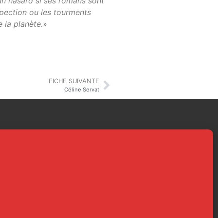
 un hasard si ses romans sont
spection ou les tourments
 la planète.
»
FICHE SUIVANTE
Céline Servat