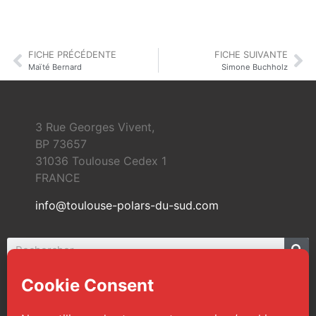
FICHE PRÉCÉDENTE
FICHE SUIVANTE
Maïté Bernard
Simone Buchholz
3 Rue Georges Vivent,
BP 73657
31036 Toulouse Cedex 1
FRANCE
info@toulouse-polars-du-sud.com