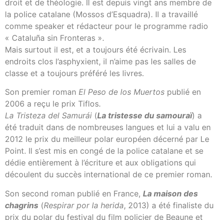
droit et de théologie. Il est depuis vingt ans membre de
la police catalane (Mossos d’Esquadra). Il a travaillé
comme speaker et rédacteur pour le programme radio
« Cataluña sin Fronteras ».
Mais surtout il est, et a toujours été écrivain. Les
endroits clos l’asphyxient, il n’aime pas les salles de
classe et a toujours préféré les livres.
Son premier roman
El Peso de los Muertos
publié en
2006 a reçu le prix Tiflos.
La Tristeza del Samurái
(
La tristesse du samouraï
) a
été traduit dans de nombreuses langues et lui a valu en
2012 le prix du meilleur polar européen décerné par Le
Point. Il s’est mis en congé de la police catalane et se
dédie entièrement à l’écriture et aux obligations qui
découlent du succès international de ce premier roman.
Son second roman publié en France,
La maison des
chagrins
(
Respirar por la herida
, 2013) a été finaliste du
prix du polar du festival du film policier de Beaune et