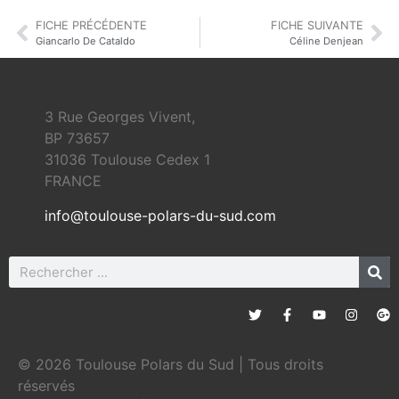
FICHE PRÉCÉDENTE
FICHE SUIVANTE
Giancarlo De Cataldo
Céline Denjean
3 Rue Georges Vivent,
BP 73657
31036 Toulouse Cedex 1
FRANCE
info@toulouse-polars-du-sud.com
© 2026 Toulouse Polars du Sud | Tous droits
réservés