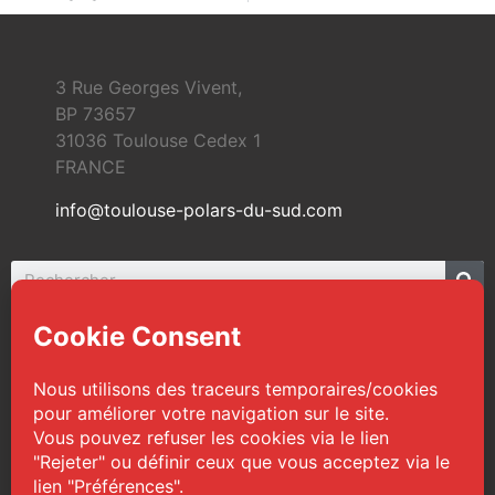
3 Rue Georges Vivent,
BP 73657
31036 Toulouse Cedex 1
FRANCE
info@toulouse-polars-du-sud.com
© 2026 Toulouse Polars du Sud | Tous droits
réservés
Web Design :
TPS
|
Mentions légales