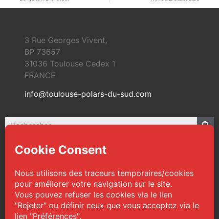
3 Rue Georges Vivent,
BP 73657
31036 Toulouse Cedex 1
FRANCE
info@toulouse-polars-du-sud.com
© 2026 Toulouse Polars du Sud | Tous droits
réservés
Web Design :
TPS
|
Mentions légales