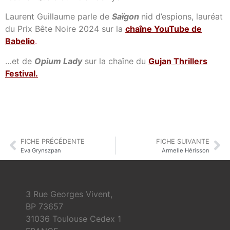
Laurent Guillaume parle de
Saïgon
nid d’espions, lauréat
du Prix Bête Noire 2024 sur la
chaîne YouTube de
Babelio
.
…et de
Opium Lady
sur la chaîne du
Gujan Thrillers
Festival
.
FICHE PRÉCÉDENTE
FICHE SUIVANTE
Eva Grynszpan
Armelle Hérisson
3 Rue Georges Vivent,
BP 73657
31036 Toulouse Cedex 1