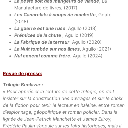
La peste soit des mangeurs de viande
, La
Manufacture de livres, (2017)
Les Cancrelats à coups de machette
, Goater
(2018)
La guerre est une ruse
, Agullo
(2018)
Prémices de la chute
, Agullo
(2019)
La Fabrique de la terreur
, Agullo
(2020)
La Nuit tombée sur nos âmes
, Agullo
(2021)
Nul ennemi comme frère
, Agullo
(2024)
Revue de presse:
Trilogie Benlazar :
«
Pour apprécier la lecture de cette trilogie, on doit
insister sur la construction des ouvrages et sur le choix
de la fiction pour tenir le lecteur en haleine, entre roman
d’espionnage, géopolitique et roman policier. Dans la
lignée de Jean-Patrick Manchette et James Ellroy,
Frédéric Paulin s’appuie sur les faits historiques, mais il