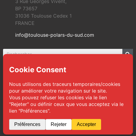
3 Rue Georges Vivent,
BP 73657
31036 Toulouse Cedex 1
FRANCE
info@toulouse-polars-du-sud.com
© 2026 Toulouse Polars du Sud | Tous droits
réservés
Web Design :
TPS
|
Mentions légales