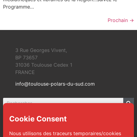
Programme…
Prochain
→
3 Rue Georges Vivent,
BP 73657
31036 Toulouse Cedex 1
FRANCE
info@toulouse-polars-du-sud.com
© 2026 Toulouse Polars du Sud | Tous droits