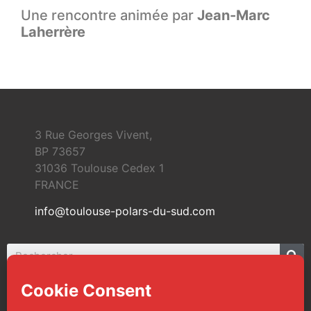
Une rencontre animée par
Jean-Marc
Laherrère
3 Rue Georges Vivent,
BP 73657
31036 Toulouse Cedex 1
FRANCE
info@toulouse-polars-du-sud.com