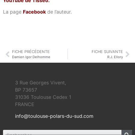
YouTube de Tisséo.
La page
Facebook
de l’auteur.
FICHE PRÉCÉDENTE
FICHE SUIVANTE
Damien Igor Delhomme
R.J. Ellory
3 Rue Georges Vivent,
BP 73657
31036 Toulouse Cedex 1
FRANCE
info@toulouse-polars-du-sud.com