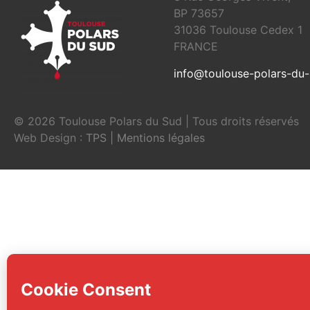
BP 73657
31036 Toulouse Cedex 1
FRANCE
info@toulouse-polars-du
© 2026 Toulouse Polars du Sud | Tous droits réservés
Web Design :
TPS
|
Mentions légales