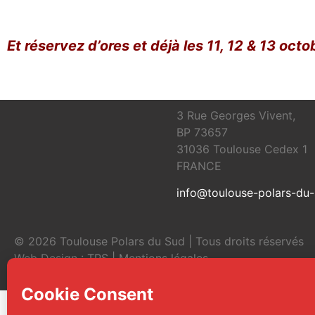
Et réservez d’ores et déjà les 11, 12 & 13 oct
3 Rue Georges Vivent,
BP 73657
31036 Toulouse Cedex 1
FRANCE
info@toulouse-polars-du
© 2026 Toulouse Polars du Sud | Tous droits réservés
Web Design :
TPS
|
Mentions légales