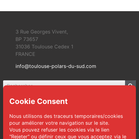
3 Rue Georges Vivent,
BP 73657
31036 Toulouse Cedex 1
FRANCE
info@toulouse-polars-du-sud.com
© 2026 Toulouse Polars du Sud | Tous droits
réservés
Web Design :
TPS
|
Mentions légales