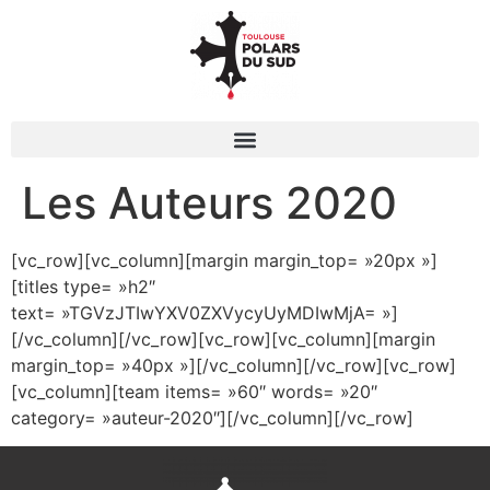
Les Auteurs 2020
[vc_row][vc_column][margin margin_top= »20px »]
[titles type= »h2″
text= »TGVzJTIwYXV0ZXVycyUyMDIwMjA= »]
[/vc_column][/vc_row][vc_row][vc_column][margin
margin_top= »40px »][/vc_column][/vc_row][vc_row]
[vc_column][team items= »60″ words= »20″
category= »auteur-2020″][/vc_column][/vc_row]