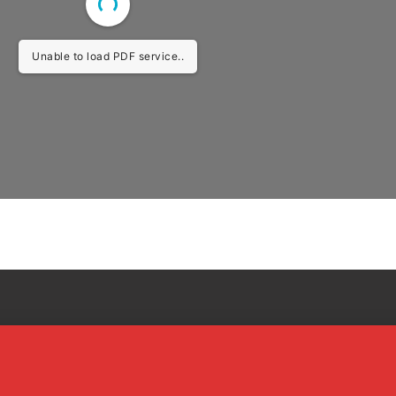
Unable to load PDF service..
-sud.com