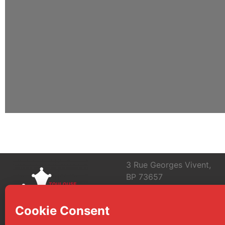
3 Rue Georges Vivent,
BP 73657
31036 Toulouse Cedex 1
FRANCE
info@toulouse-polars-du