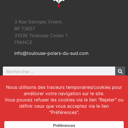
3 Rue Georges Vivent,
BP 73657
31036 Toulouse Cedex 1
FRANCE
info@toulouse-polars-du-sud.com
© 2026 Toulouse Polars du Sud | Tous droits
réservés
Web Design :
TPS
|
Mentions légales