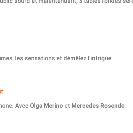
public sourd et malentendant, 3 tables rondes ser
umes, les sensations et démêlez l’intrigue
ut
phone. Avec
Olga Merino
et
Mercedes Rosende
.