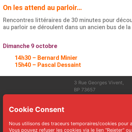
On les attend au parloir…
Rencontres littéraires de 30 minutes pour découv
au parloir se déroulent dans un ancien bus de la 
Dimanche 9 octobre
14h30 – Bernard Minier
15h40 – Pascal Dessaint
3 Rue Georges Vivent,
BP 73657
31036 Toulouse Cedex 1
FRANCE
info@toulouse-polars-du