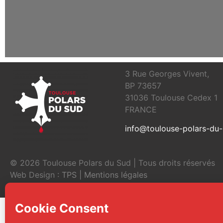
3 Rue Georges Vivent,
BP 73657
31036 Toulouse Cedex 1
FRANCE
info@toulouse-polars-du
© 2026 Toulouse Polars du Sud | Tous droits réservés
Web Design :
TPS
|
Mentions légales