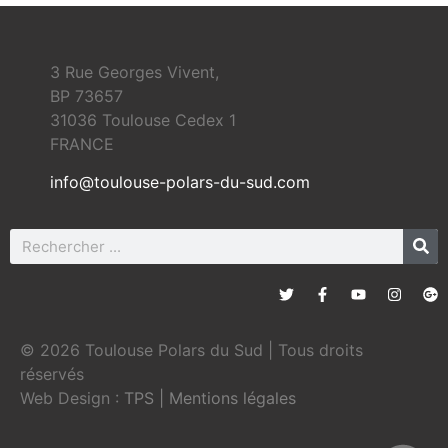
3 Rue Georges Vivent,
BP 73657
31036 Toulouse Cedex 1
FRANCE
info@toulouse-polars-du-sud.com
© 2026 Toulouse Polars du Sud | Tous droits
réservés
Web Design :
TPS
|
Mentions légales