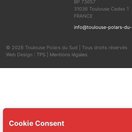
BP 73657
31036 Toulouse Cedex 1
FRANCE
info@toulouse-polars-du
© 2026 Toulouse Polars du Sud | Tous droits réservés
Web Design :
TPS
|
Mentions légales