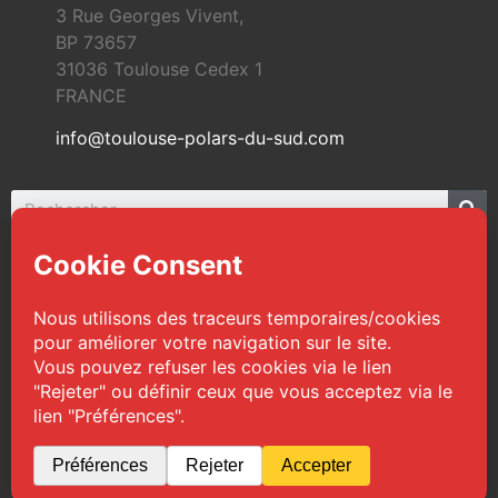
3 Rue Georges Vivent,
BP 73657
31036 Toulouse Cedex 1
FRANCE
info@toulouse-polars-du-sud.com
© 2026 Toulouse Polars du Sud | Tous droits
réservés
Web Design :
TPS
|
Mentions légales