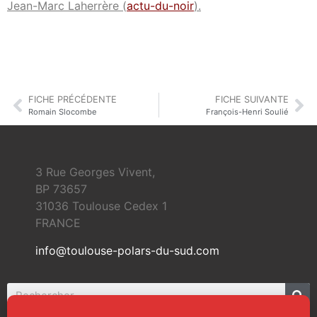
Jean-Marc Laherrère (
actu-du-noir
).
FICHE PRÉCÉDENTE
FICHE SUIVANTE
Romain Slocombe
François-Henri Soulié
3 Rue Georges Vivent,
BP 73657
31036 Toulouse Cedex 1
FRANCE
info@toulouse-polars-du-sud.com