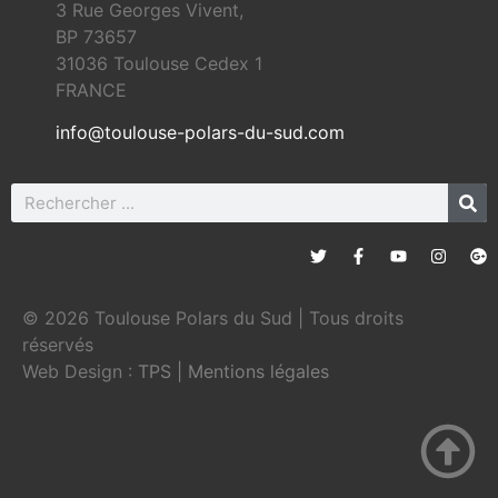
3 Rue Georges Vivent,
BP 73657
31036 Toulouse Cedex 1
FRANCE
info@toulouse-polars-du-sud.com
© 2026 Toulouse Polars du Sud | Tous droits
réservés
Web Design :
TPS
|
Mentions légales