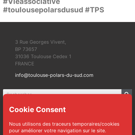
#Vieassociative
#toulousepolarsdusud #TPS
3 Rue Georges Vivent,
BP 73657
31036 Toulouse Cedex 1
FRANCE
info@toulouse-polars-du-sud.com
© 2026 Toulouse Polars du Sud | Tous droits
réservés